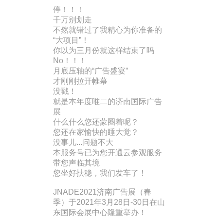
停！！！
千万别划走
不然就错过了我精心为你准备的
“大项目”！
你以为三月份就这样结束了吗
No！！！
月底压轴的“广告盛宴”
才刚刚拉开帷幕
没戳！
就是本年度唯二的济南国际广告
展
什么什么您还蒙圈着呢？
您还在家愉快的睡大觉？
没事儿...问题不大
本服务号已为您开通云参观服务
带您声临其境
您坐好扶稳，我们发车了！
JNADE2021济南广告展（春
季）于2021年3月28日-30日在山
东国际会展中心隆重举办！