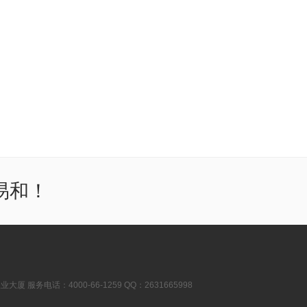
易和！
厦 服务电话：4000-66-1259 QQ：2631665998