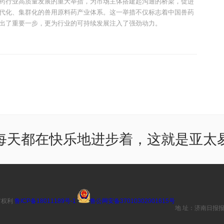
药行业高质量发展的重大举措，为市场主体搭建起沟通的桥梁，促进
代化、集群化的兽用原料药产业体系。这一举措不仅标志着中国兽药
出了重要一步，更为行业的可持续发展注入了强劲动力。
每天都在快乐地进步着，这就是亚太
有权利
鲁ICP备18011189号-1
鲁公网安备37010302001615号
地 址：济南日报报业大