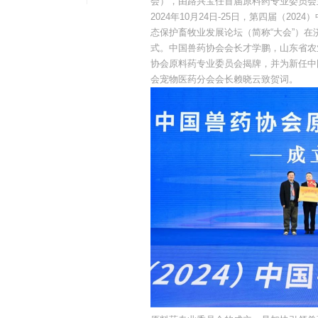
会），由路兴宝任首届原料药专业委员会
2024年10月24日-25日，第四届（
态保护畜牧业发展论坛（简称“大会”）
式。中国兽药协会会长才学鹏，山东省农
协会原料药专业委员会揭牌，并为新任中
会宠物医药分会会长赖晓云致贺词。