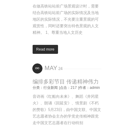
在做高铁站站前广场景观设计时，需要
结合高铁站站前广场的实际情况及当地
地区的实际情况，不光要注重景观的可
观赏性，同时还要突出特色景观的人文
精神。 1、尊重当地人文历史
Read more
MAY
24
编排多彩节目 传递精神伟力
分类：行业新闻
|点击：217
|作者：admin
音诗画《红船向未来》、舞蹈《井冈星
火》、朗诵《回延安》、情景剧《不朽
的赞歌》5月23日，由中国文联、中国文
艺志愿者协会主办的学党史传精神跟党
走中国文艺志愿者在行动特别