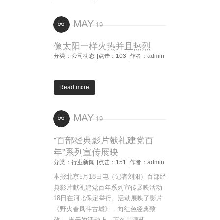
MAY
19
像太阳一样火热并且热烈
分类：公司动态
|点击：103
|作者：admin
Read more
MAY
19
“百部经典影片献礼建党百
年”系列宣传展映
分类：行业新闻
|点击：151
|作者：admin
本报北京5月18日电（记者刘阳）百部经
典影片献礼建党百年系列宣传展映活动
18日在河北保定举行。活动展映了影片
《野火春风斗古城》，向红色经典致
敬。 当天的活动上，著名表演艺