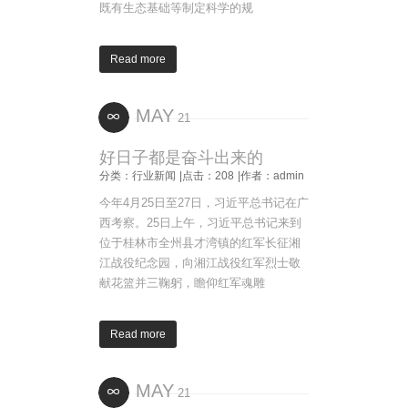
既有生态基础等制定科学的规
Read more
MAY
21
好日子都是奋斗出来的
分类：行业新闻
|点击：208
|作者：admin
今年4月25日至27日，习近平总书记在广
西考察。25日上午，习近平总书记来到
位于桂林市全州县才湾镇的红军长征湘
江战役纪念园，向湘江战役红军烈士敬
献花篮并三鞠躬，瞻仰红军魂雕
Read more
MAY
21